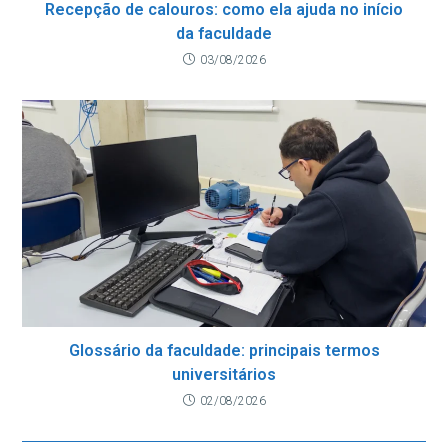
Recepção de calouros: como ela ajuda no início
da faculdade
03/08/2026
Glossário da faculdade: principais termos
universitários
02/08/2026