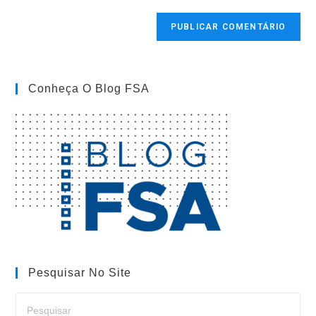
para
do
comentar
seu
site
(opcional)
Conheça O Blog FSA
Pesquisar No Site