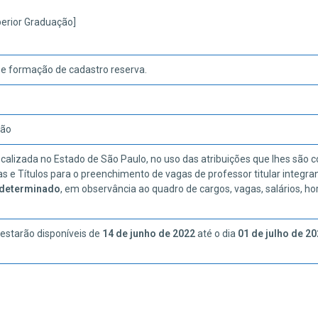
perior Graduação]
e formação de cadastro reserva.
ção
zada no Estado de São Paulo, no uso das atribuições que lhes são conf
s e Títulos para o preenchimento de vagas de professor titular integran
ndeterminado
, em observância ao quadro de cargos, vagas, salários, ho
 estarão disponíveis de
14
de junho de 2022
até o dia
0
1
de julho
de 20