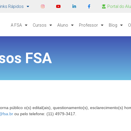
inks Rápidos
Portal do Al
A FSA
Cursos
Aluno
Professor
Blog
O
rsos FSA
a público o(s) edital(ais), questionamento(s), esclarecimento(s) hom
@fsa.br
ou pelo telefone: (11) 4979-3417.