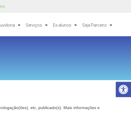
uno
uvidoria
Serviços
Ex-alunos
Seja Parceiro
Barra de Ferramentas Aberta
ologação(ões), etc, publicado(s).
Mais informações e